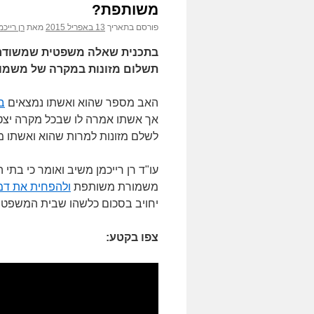
משותפת?
פורסם בתאריך
13 באפריל 2015
מאת
רן רייכמ
תשלום מזונות במקרה של משמו
האב מספר שהוא ואשתו נמצאים
בה
אך אשתו אמרה לו שבכל מקרה יצטר
לשלם מזונות למרות שהוא ואשתו מ
עו"ד רן רייכמן משיב ואומר כי ב
משמורת משותפת
ולהפחית את דמי
יחויב בסכום כלשהו שבית המשפט 
צפו בקטע: